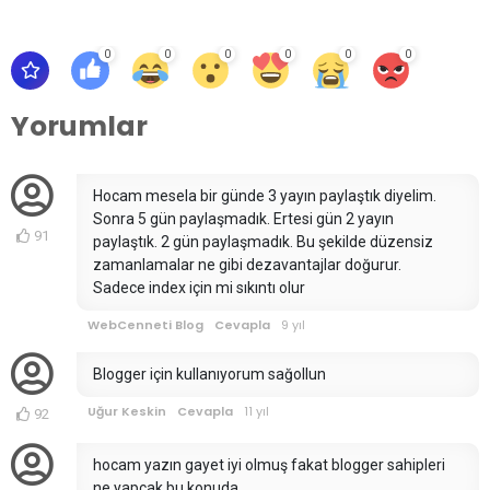
0
0
0
0
0
0
Yorumlar
Hocam mesela bir günde 3 yayın paylaştık diyelim.
Sonra 5 gün paylaşmadık. Ertesi gün 2 yayın
91
paylaştık. 2 gün paylaşmadık. Bu şekilde düzensiz
zamanlamalar ne gibi dezavantajlar doğurur.
Sadece index için mi sıkıntı olur
WebCenneti Blog
Cevapla
9 yıl
Blogger için kullanıyorum sağollun
Uğur Keskin
Cevapla
11 yıl
92
hocam yazın gayet iyi olmuş fakat blogger sahipleri
ne yapcak bu konuda