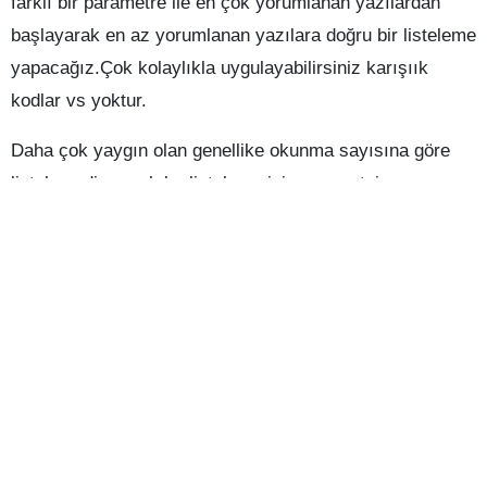
farklı bir parametre ile en çok yorumlanan yazılardan
başlayarak en az yorumlanan yazılara doğru bir listeleme
yapacağız.Çok kolaylıkla uygulayabilirsiniz karışıık
kodlar vs yoktur.
Daha çok yaygın olan genellike okunma sayısına göre
listelemedir ancak bu listeleme için wp-postviews
eklentisi gereklidir. Bu şekilde listeleme içinde ileriki
zamanlarda anlatımını yapacağım daha fazla uzatmadan
naısl yapılacağına bakalım.
Aşşağıdaki kodları tamamızın istediğimiz yerine
yapıştırarak listeleme yapabiliriz.
<?php
