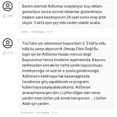
Benim sitemde AdSense onaylanıyor boş reklam
gösteriliyor sonra normal reklamlar gösterilmeye
286
başlıyor para kazanıyorum 24 saat sonra onay iptal
oluyor. 3 defa aynı şey oldu neden olabilir acaba
Umit
Cevapla
9 yıl
YouTube için adsenseye başvurdum 2-3 hafta oldu
hâlâ bu yazıyı alıyorum⬇ (Hesap Etkin Değil Bu
274
login için bir AdSense hesabı mevcut değil.
Başvurunuz henüz inceleme aşamasında. Başvuru
tarihinizden sonraki bir hafta içinde başvurunuzu
inceleyeceğiz ve size bir e-posta göndereceğiz.
AdSense’e katılmaya hak kazandığınızda
hesabınıza giriş yapabilecek ve programı
kullanmaya başlayabileceksiniz. AdSense
anasayfasına geri dön.) Lütfen bilgisi olan varsa
yardım etsin lütfen çok emek harcıyorum.... :( lütfen
Allah için yardım...
Anonim
Cevapla
9 yıl