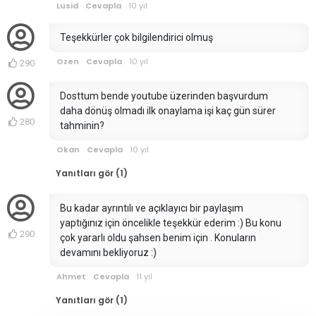
Lusid
Cevapla
10 yıl
Teşekkürler çok bilgilendirici olmuş
Ozen
Cevapla
10 yıl
290
Dosttum bende youtube üzerinden başvurdum
daha dönüş olmadı ilk onaylama işi kaç gün sürer
280
tahminin?
Okan
Cevapla
10 yıl
Yanıtları gör (1)
Bu kadar ayrıntılı ve açıklayıcı bir paylaşım
yaptığınız için öncelikle teşekkür ederim :) Bu konu
290
çok yararlı oldu şahsen benim için . Konuların
devamını bekliyoruz :)
Ahmet
Cevapla
11 yıl
Yanıtları gör (1)