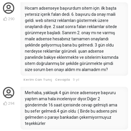
Hocam adsenseye başvurdum sitem için. ilk başta
yetersiz içerik falan dedi. 6. başvuru da onay maili
290
geldi. web siteniz reklamları göstermek üzere
onaylandı diye. 2 saat sonra falan reklamlar sitede
görünmeye başladı. Sanırım 2. onay mı ne varmış
maile adsense hesabınız tamamen onaylandı
şeklinde geliyormuş bana bu gelmedi. 3 gün oldu
nerdeyse reklamlar görüneli. şuan adsense
panelinde bakiye eklenmekte ve sitelerim kısmında
sitem doğrulanmış bir şekilde görünmekte şimdi
size sorum ben onayı aldım mı alamadım mı?
Kerim Can Tunç
Cevapla
9 yıl
Merhaba, yaklaşık 4 gün önce adsenseye başvuru
yaptım ama hala inceleniyor diyor.Diğer 2
294
gönderimde 16 saat içerisinde cevap gelmişti ama
bu sefer gelmedi.4 gün oldu :( Birde bu adsens pini
gelmeden o parayı bankadan çekemiyormuyuz
teşekkürler