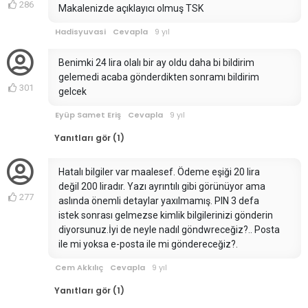
286
Makalenizde açıklayıcı olmuş TSK
Hadisyuvasi
Cevapla
9 yıl
Benimki 24 lira olalı bir ay oldu daha bi bildirim
gelemedi acaba gönderdikten sonramı bildirim
301
gelcek
Eyüp Samet Eriş
Cevapla
9 yıl
Yanıtları gör (1)
Hatalı bilgiler var maalesef. Ödeme eşiği 20 lira
değil 200 liradır. Yazı ayrıntılı gibi görünüyor ama
277
aslında önemli detaylar yaxılmamış. PIN 3 defa
istek sonrası gelmezse kimlik bilgilerinizi gönderin
diyorsunuz.İyi de neyle nadıl göndwreceğiz?.. Posta
ile mi yoksa e-posta ile mi göndereceğiz?.
Cem Akkılıç
Cevapla
9 yıl
Yanıtları gör (1)