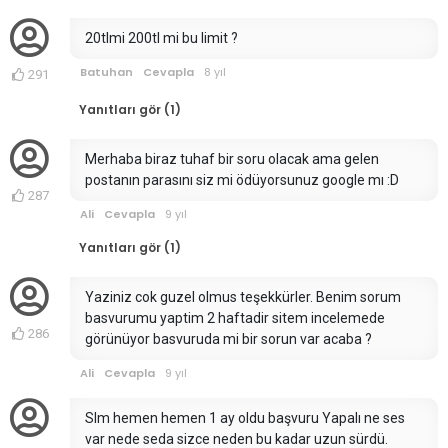
20tlmi 200tl mi bu limit ?
Batuhan
Cevapla
8 yıl
291
Yanıtları gör (1)
Merhaba biraz tuhaf bir soru olacak ama gelen
postanın parasını siz mi ödüyorsunuz google mı :D
287
Ali
Cevapla
9 yıl
Yanıtları gör (1)
Yaziniz cok guzel olmus teşekkürler. Benim sorum
basvurumu yaptim 2 haftadir sitem incelemede
286
görünüyor basvuruda mi bir sorun var acaba ?
Ali
Cevapla
9 yıl
Slm hemen hemen 1 ay oldu başvuru Yapalı ne ses
var nede seda sizce neden bu kadar uzun sürdü.