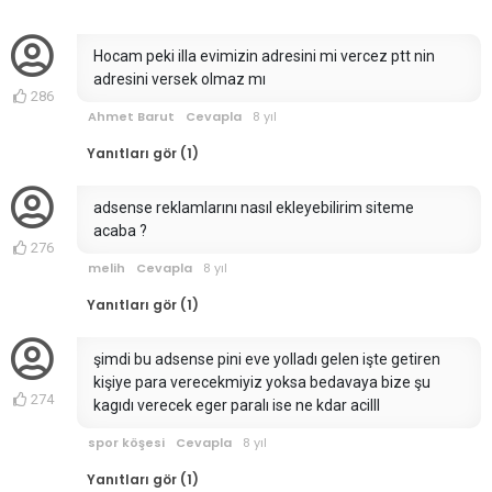
Hocam peki illa evimizin adresini mi vercez ptt nin
adresini versek olmaz mı
286
Ahmet Barut
Cevapla
8 yıl
Yanıtları gör (1)
adsense reklamlarını nasıl ekleyebilirim siteme
acaba ?
276
melih
Cevapla
8 yıl
Yanıtları gör (1)
şimdi bu adsense pini eve yolladı gelen işte getiren
kişiye para verecekmiyiz yoksa bedavaya bize şu
274
kagıdı verecek eger paralı ise ne kdar acilll
spor köşesi
Cevapla
8 yıl
Yanıtları gör (1)