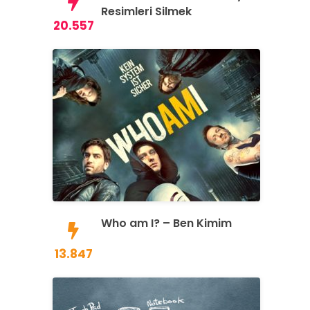
Resimleri Silmek
20.557
Who am I? – Ben Kimim
13.847