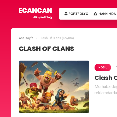
PORTFOLYO
HAKKIMDA
Ana sayfa
Clash Of Clans (Koyum)
CLASH OF CLANS
MOBIL
Clash 
Merhaba değe
reklamdardak