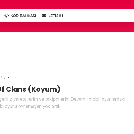
KOD BANKASI
İLETİŞİM
12 yıl önce
Of Clans (Koyum)
rli ziyaretçilerim ve takipçilerim.Devamlı mobil oyunlardaki
i oyunu oynamayan yok artık...