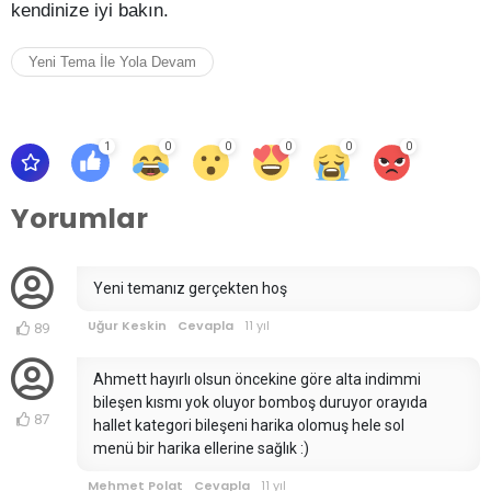
kendinize iyi bakın.
Yeni Tema İle Yola Devam
1
0
0
0
0
0
Yorumlar
Yeni temanız gerçekten hoş
Uğur Keskin
Cevapla
11 yıl
89
Ahmett hayırlı olsun öncekine göre alta indimmi
bileşen kısmı yok oluyor bomboş duruyor orayıda
87
hallet kategori bileşeni harika olomuş hele sol
menü bir harika ellerine sağlık :)
Mehmet Polat
Cevapla
11 yıl