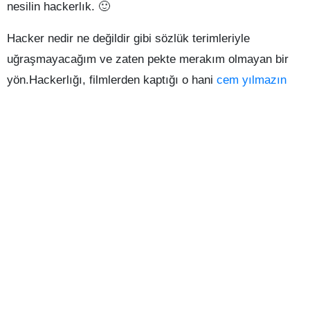
nesilin hackerlık. 🙂
Hacker nedir ne değildir gibi sözlük terimleriyle
uğraşmayacağım ve zaten pekte merakım olmayan bir
yön.Hackerlığı, filmlerden kaptığı o hani
cem yılmazın
dediği gibi [onemli]”Hollywood Efect”[/onemli]’tinden
etkilenmiş bir yeni nesilimiz ortaya çıkmakta.Bu nesilin
aklında nasıl bir düşünce,fikir var anlamış değilim. Yeni
nesil artık iyice internete bağımlı bir nesil olmaya
başlamışken böyle bir fikire ilgi duymaları açıkcası bir
hayal kırıklılığı diyebilirim. Üretken olmak yerine nerede
kısa yol veyahutta nerede izin olmadan ve kimseye
hesap vermeden bir iş yapılacaksa onlara doğru
yönelmekteler. Bir genç insanı en iyi şekilde nasıl
etkilersiniz yada onun aklına nasıl girersiniz bunu hiç
düşündünüzmü gencin o yaşlardaki tek istediği nedir diye