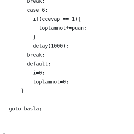
        break;

        case 6:

          if(ccevap == 1){

            toplamnot+=puan;

          }

          delay(1000); 

        break;

        default:

          i=0;

          toplamnot=0;

      }

  goto basla;
