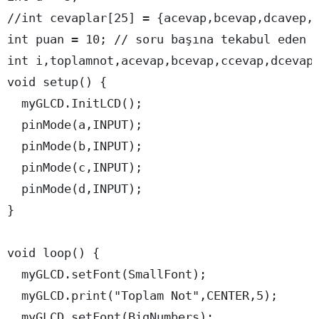
//int cevaplar[25] = {acevap,bcevap,dcavep,a
int puan = 10; // soru başına tekabul eden p
int i,toplamnot,acevap,bcevap,ccevap,dcevap;
void setup() {

  myGLCD.InitLCD();

  pinMode(a,INPUT);

  pinMode(b,INPUT);

  pinMode(c,INPUT);

  pinMode(d,INPUT);

}

void loop() {

  myGLCD.setFont(SmallFont);

  myGLCD.print("Toplam Not",CENTER,5);

  myGLCD.setFont(BigNumbers);
