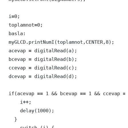
  i=0;

  toplamnot=0;

  basla:

  myGLCD.printNumI(toplamnot,CENTER,8);

  acevap = digitalRead(a);

  bcevap = digitalRead(b);

  ccevap = digitalRead(c);

  dcevap = digitalRead(d);

  if(acevap == 1 && bcevap == 1 && ccevap ==
      i++;

      delay(1000); 

    }

      switch (i) {
