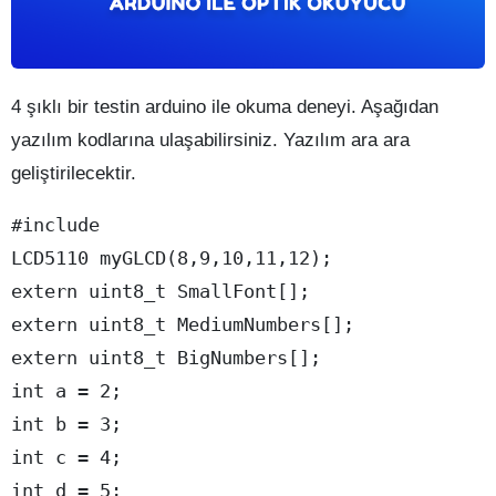
4 şıklı bir testin arduino ile okuma deneyi. Aşağıdan
yazılım kodlarına ulaşabilirsiniz. Yazılım ara ara
geliştirilecektir.
#include 

LCD5110 myGLCD(8,9,10,11,12);

extern uint8_t SmallFont[];

extern uint8_t MediumNumbers[];

extern uint8_t BigNumbers[];

int a = 2;

int b = 3;

int c = 4;

int d = 5;
