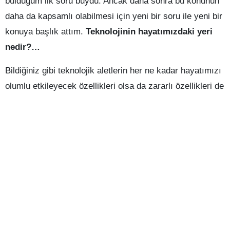
bulduğum ilk soru buydu. Ancak daha sonra bu konunun
daha da kapsamlı olabilmesi için yeni bir soru ile yeni bir
konuya başlık attım.
Teknolojinin hayatımızdaki yeri
nedir?…
Bildiğiniz gibi teknolojik aletlerin her ne kadar hayatımızı
olumlu etkileyecek özellikleri olsa da zararlı özellikleri de
vardır diyebiliriz.
Teknoloji ilerledikçe hayatımız daha da kolaylaşmaya
başladı. Mesela uzun bir yolculuğa çıkmak eskiden
haftalar veya aylar alabilirdi. Ancak şimdi teknoloji
sayesinde çıkmış olan arabalar, gideceğimiz yere
haftalar veya aylar sonra değil de, dakikalar veya saatler
sora ulaştırıyor. Bu arabanın hayatımızdaki olumlu
yanıdır. Olumsuz tarafı ise, arabalardan çıkan egzoz