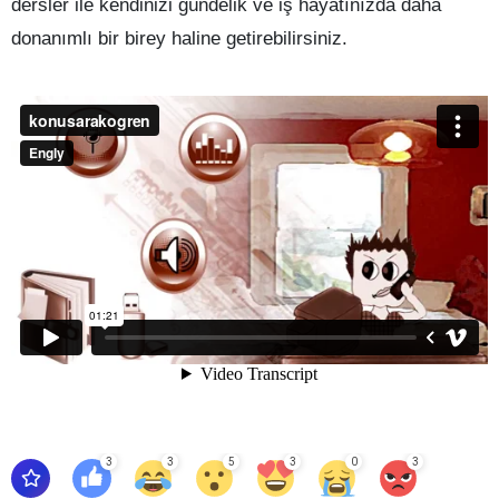
dersler ile kendinizi gündelik ve iş hayatınızda daha
donanımlı bir birey haline getirebilirsiniz.
3
3
5
3
0
3