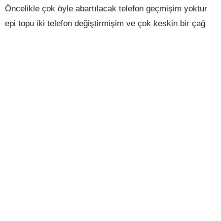
Öncelikle çok öyle abartılacak telefon geçmişim yoktur
epi topu iki telefon değiştirmişim ve çok keskin bir çağ
atlaması yapmışımdır. Şimdi telefonun marka modelini
gerçekten bilmiyorum eski telefonumun bunun modelini
bul googlede arattır uzun iç gerçekten şuan için buna çok
üşeniyorum :D. Bu telefonu tarif edecek şekilde bir
anlatım yapmak daha kolay olacak.
Nöyle feneri olan telefonları bilirsiniz tepesinde feneri
olan [onemli]Nokia[/onemli] marka bir telefon mutlaka
bilirsiniz. İlk modelleri siyah beyazdı biraz daha yeni
modellerinde renkli ekran mevcuttu. İşte ben bu
modellerden renkli ekrana sahip olan modeli
kullanıyordum. Hatta kullanmıyordum. Bana hiç telefon
alınmadan hep eskiyen telefonları alıyordum. 😀 Yaklaşık