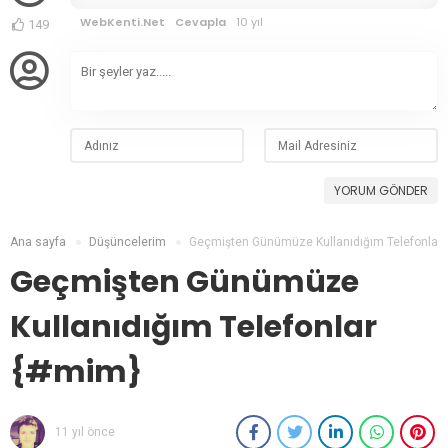
WebKenti.Net
Cevapla
10 yıl
149
YORUM GÖNDER
Ana sayfa
Düşüncelerim
Geçmişten Günümüze Kullanıdığım Telefonlar
Geçmişten Günümüze
Kullanıdığım Telefonlar
{#mim}
11 yıl önce