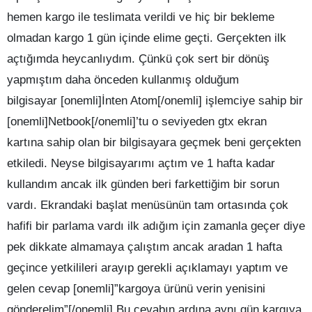
hemen kargo ile teslimata verildi ve hiç bir bekleme
olmadan kargo 1 gün içinde elime geçti. Gerçekten ilk
açtığımda heycanlıydım. Çünkü çok sert bir dönüş
yapmıştım daha önceden kullanmış olduğum
bilgisayar [onemli]İnten Atom[/onemli] işlemciye sahip bir
[onemli]Netbook[/onemli]’tu o seviyeden gtx ekran
kartına sahip olan bir bilgisayara geçmek beni gerçekten
etkiledi. Neyse bilgisayarımı açtım ve 1 hafta kadar
kullandım ancak ilk günden beri farkettiğim bir sorun
vardı. Ekrandaki başlat menüsünün tam ortasında çok
hafifi bir parlama vardı ilk adığım için zamanla geçer diye
pek dikkate almamaya çalıştım ancak aradan 1 hafta
geçince yetkilileri arayıp gerekli açıklamayı yaptım ve
gelen cevap [onemli]”kargoya ürünü verin yenisini
gönderelim”[/onemli] Bu cevabın ardına aynı gün kargıya