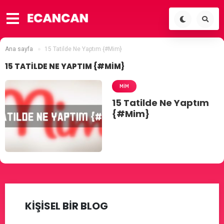
Ana sayfa
15 Tatilde Ne Yaptım {#Mim}
15 TATILDE NE YAPTIM {#MIM}
MIM
15 Tatilde Ne Yaptım
{#Mim}
KİŞİSEL BİR BLOG