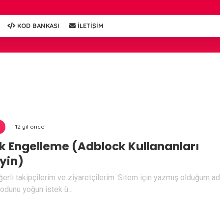
KOD BANKASI
İLETİŞİM
12 yıl önce
k Engelleme (Adblock Kullananları
yin)
rli takipçilerim ve ziyaretçilerim. Sitem için yazmış olduğum a
dunu yoğun istek ü...