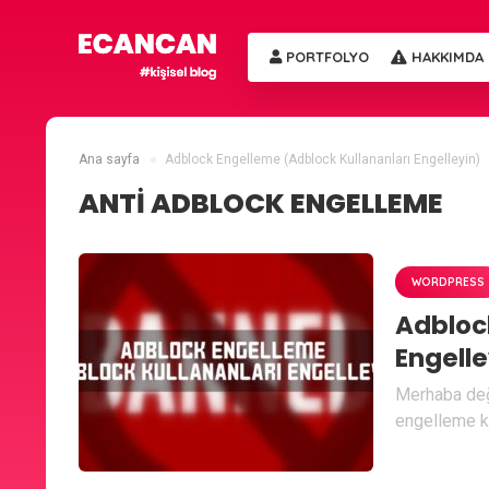
PORTFOLYO
HAKKIMDA
Ana sayfa
Adblock Engelleme (Adblock Kullananları Engelleyin)
ANTI ADBLOCK ENGELLEME
WORDPRESS
Adbloc
Engelle
Merhaba değe
engelleme ko