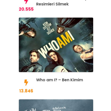
Resimleri Silmek
20.555
Who am I? – Ben Kimim
13.846