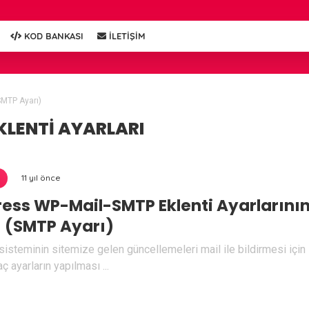
KOD BANKASI
İLETİŞİM
SMTP Ayarı)
LENTI AYARLARI
11 yıl önce
ess WP-Mail-SMTP Eklenti Ayarlarını
 (SMTP Ayarı)
steminin sitemize gelen güncellemeleri mail ile bildirmesi için
aç ayarların yapılması ...