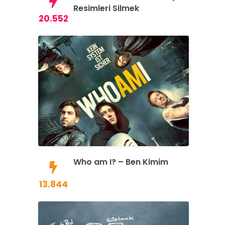
Resimleri Silmek
20.552
Who am I? – Ben Kimim
13.844