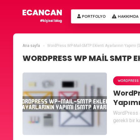
PORTFOLYO
HAKKIMDA
Ana sayfa
WordPress WP-Mail-SMTP Eklenti Ayarlarının Yapımı (
WORDPRESS WP MAIL SMTP EK
WORDPRESS
WordPr
Yapımı
WordPress si
gerekli bir k