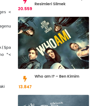
Resimleri Silmek
20.559
es <= $showitems ))

genum_link($i)."' class='inactive' >".$i."</a
($paged + 1)."'>»</a>";

ho "<a href='".get_pagenum_link($pages)."'>Son
Who am I? – Ben Kimim
13.847
aki