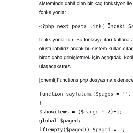
sisteminde dahil olan bir kaç fonksiyon ile
fonksiyonlar
fonksiyonlarıdır. Bu fonksiyonları kullanar
oluşturabiliriz ancak bu sistem kullanıcıla
biraz daha genişletmek için aşağıdaki kod
ulaşacaksınız.
[onemli]Functions.php dosyasına eklenece
function sayfalama($pages = '', 
{

$showitems = ($range * 2)+1;

global $paged;

if(empty($paged)) $paged = 1;
