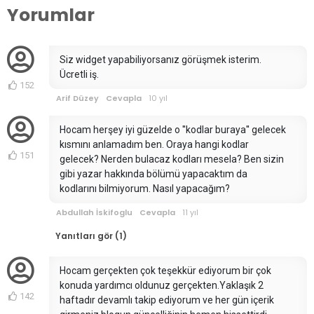
Yorumlar
Siz widget yapabiliyorsanız görüşmek isterim.
Ücretli iş.
152
Arif Düzey
Cevapla
10 yıl
Hocam herşey iyi güzelde o ''kodlar buraya'' gelecek
kısmını anlamadım ben. Oraya hangi kodlar
151
gelecek? Nerden bulacaz kodları mesela? Ben sizin
gibi yazar hakkında bölümü yapacaktım da
kodlarını bilmiyorum. Nasıl yapacağım?
Abdullah İskifoglu
Cevapla
11 yıl
Yanıtları gör (1)
Hocam gerçekten çok teşekkür ediyorum bir çok
konuda yardımcı oldunuz gerçekten.Yaklaşık 2
142
haftadır devamlı takip ediyorum ve her gün içerik