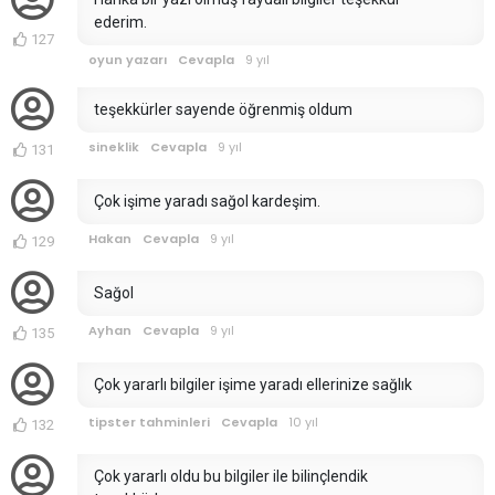
ederim.
127
oyun yazarı
Cevapla
9 yıl
teşekkürler sayende öğrenmiş oldum
sineklik
Cevapla
9 yıl
131
Çok işime yaradı sağol kardeşim.
Hakan
Cevapla
9 yıl
129
Sağol
Ayhan
Cevapla
9 yıl
135
Çok yararlı bilgiler işime yaradı ellerinize sağlık
tipster tahminleri
Cevapla
10 yıl
132
Çok yararlı oldu bu bilgiler ile bilinçlendik