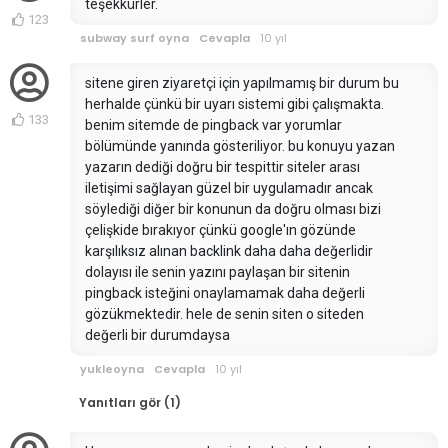
teşekkürler.
123
subway surf oyna
Cevapla
10 yıl
sitene giren ziyaretçi için yapılmamış bir durum bu
herhalde çünkü bir uyarı sistemi gibi çalışmakta.
133
benim sitemde de pingback var yorumlar
bölümünde yanında gösteriliyor. bu konuyu yazan
yazarın dediği doğru bir tespittir siteler arası
iletişimi sağlayan güzel bir uygulamadır ancak
söylediği diğer bir konunun da doğru olması bizi
çelişkide bırakıyor çünkü google'ın gözünde
karşılıksız alınan backlink daha daha değerlidir
dolayısı ile senin yazını paylaşan bir sitenin
pingback isteğini onaylamamak daha değerli
gözükmektedir. hele de senin siten o siteden
değerli bir durumdaysa
yukleoyna
Cevapla
10 yıl
Yanıtları gör (1)