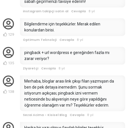
sabah geçirmenizi tavsiye ederim!
instagram takipçi satın al
Cevapla
8 yıl
Bilgilendirme için teşekkürler. Merak edilen
konulardan birisi.
129
Optimum Teknoloji
Cevapla
8 yıl
pingback + url wordpress e gereğinden fazla mı
zarar veriyor?
135
Ziyaretçi
Cevapla
8 yıl
Merhaba, bloglar arası link çıkışı filan yazmışsın da
ben de pek detaya inemedim. Şunu sormak
138
istiyorum açıkçası; pingback izni vermem
neticesinde bu alışverişin neye göre yapıldığını
öğrenme olanağım var mı? Teşekkürler ederim.
Sezai Acima - Kisisel Blog
Cevapla
8 yıl
Harika bir yazı olmuş faydalı bilgiler teşekkür