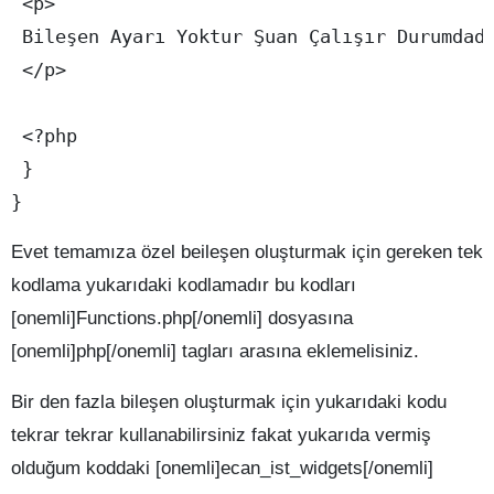
 <p>

 Bileşen Ayarı Yoktur Şuan Çalışır Durumdadı
 </p>

 <?php

 }

}
Evet temamıza özel beileşen oluşturmak için gereken tek
kodlama yukarıdaki kodlamadır bu kodları
[onemli]Functions.php[/onemli] dosyasına
[onemli]php[/onemli] tagları arasına eklemelisiniz.
Bir den fazla bileşen oluşturmak için yukarıdaki kodu
tekrar tekrar kullanabilirsiniz fakat yukarıda vermiş
olduğum koddaki [onemli]ecan_ist_widgets[/onemli]