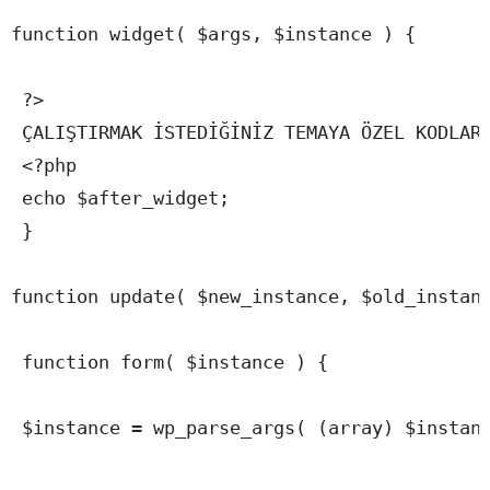
function widget( $args, $instance ) {

 ?>

 ÇALIŞTIRMAK İSTEDİĞİNİZ TEMAYA ÖZEL KODLAR 
 <?php

 echo $after_widget;

 }

function update( $new_instance, $old_instanc
 function form( $instance ) {

 $instance = wp_parse_args( (array) $instanc