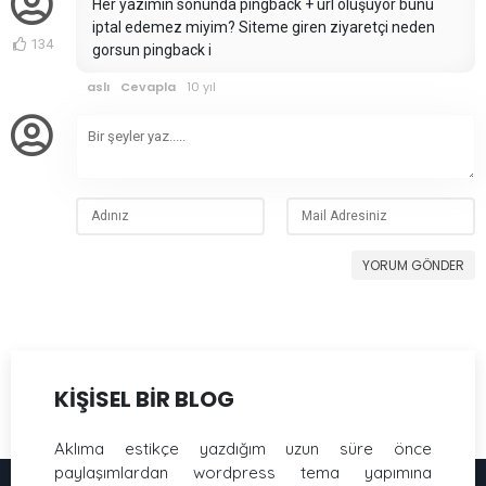
Her yazımın sonunda pingback + url oluşuyor bunu
iptal edemez miyim? Siteme giren ziyaretçi neden
134
gorsun pingback i
aslı
Cevapla
10 yıl
YORUM GÖNDER
KİŞİSEL BİR BLOG
Aklıma estikçe yazdığım uzun süre önce
paylaşımlardan wordpress tema yapımına