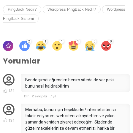
PingBack Nedir?
Wordpress PingBack Nedir?
Wordpress
PingBack Sistemi
2
1
1
1
0
0
Yorumlar
Bende şimdi öğrendim benim sitede de var peki
bunu nasıl kaldırabilirim
131
Elif
Cevapla
7 yıl
Merhaba, bunun için teşekkürler! internet sitenizi
takdir ediyorum. web sitenizi kaydettim ve yakın
131
zamanda yeniden ziyaret edeceğim. Sizdende
güzel makalelerinize devam etmenizi, harika bir