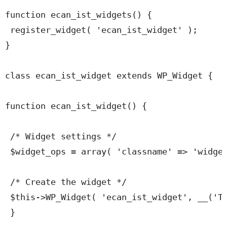
function ecan_ist_widgets() {

 register_widget( 'ecan_ist_widget' );

}

class ecan_ist_widget extends WP_Widget {

function ecan_ist_widget() {

 /* Widget settings */

 $widget_ops = array( 'classname' => 'widget
 /* Create the widget */

 $this->WP_Widget( 'ecan_ist_widget', __('To
 }
